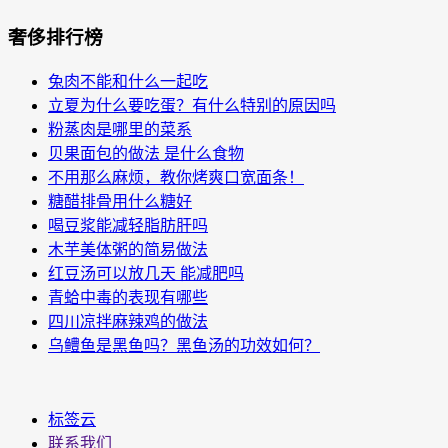
奢侈排行榜
兔肉不能和什么一起吃
立夏为什么要吃蛋？有什么特别的原因吗
粉蒸肉是哪里的菜系
贝果面包的做法 是什么食物
不用那么麻烦，教你烤爽口宽面条！
糖醋排骨用什么糖好
喝豆浆能减轻脂肪肝吗
木芋美体粥的简易做法
红豆汤可以放几天 能减肥吗
青蛤中毒的表现有哪些
四川凉拌麻辣鸡的做法
乌鳢鱼是黑鱼吗？黑鱼汤的功效如何？
标签云
联系我们