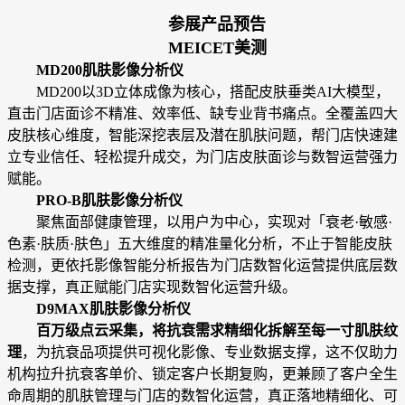
参展产品预告
MEICET美测
MD200肌肤影像分析仪
MD200以3D立体成像为核心，搭配皮肤垂类AI大模型，
直击门店面诊不精准、效率低、缺专业背书痛点。全覆盖四大
皮肤核心维度，智能深挖表层及潜在肌肤问题，帮门店快速建
立专业信任、轻松提升成交，为门店皮肤面诊与数智运营强力
赋能。
PRO-B肌肤影像分析仪
聚焦面部健康管理，以用户为中心，实现对「衰老·敏感·
色素·肤质·肤色」五大维度的精准量化分析，不止于智能皮肤
检测，更依托影像智能分析报告为门店数智化运营提供底层数
据支撑，真正赋能门店实现数智化运营升级。
D9MAX肌肤影像分析仪
百万级点云采集，将抗衰需求精细化拆解至每一寸肌肤纹
理
，为抗衰品项提供可视化影像、专业数据支撑，这不仅助力
机构拉升抗衰客单价、锁定客户长期复购，更兼顾了客户全生
命周期的肌肤管理与门店的数智化运营，真正落地精细化、可