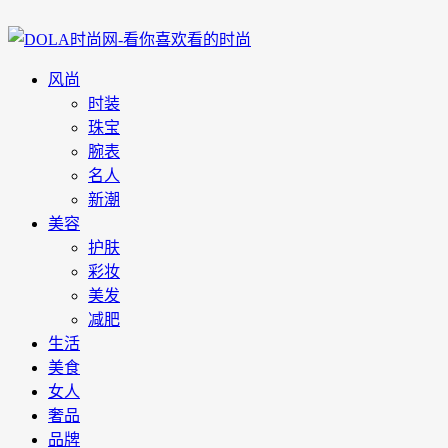
风尚
时装
珠宝
腕表
名人
新潮
美容
护肤
彩妆
美发
减肥
生活
美食
女人
奢品
品牌