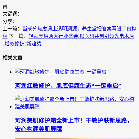
赞
关键词：
分享：
上一篇：
当成分焦虑遇上透明溯源，养生堂把答案写进了白桦
林
下一篇：
轻预亮相两大行业盛会,以医研共创引领光电术后
“增效修护”新趋势
相关文章
珂润红敏修护，肌底健康生态“一键重启”
珂润美肌修护霜全新上市！干敏护肤新思路，
安心构建美肌屏障