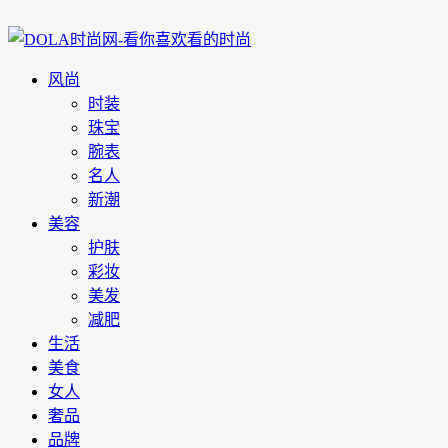
风尚
时装
珠宝
腕表
名人
新潮
美容
护肤
彩妆
美发
减肥
生活
美食
女人
奢品
品牌