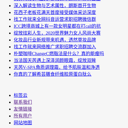
深入解读生物与艺术属性，朗斯首开生物
花西子老板花满天首度接受媒体采访深度
找工作就来全网抖音运营求职招聘微信群
ICC跨境商城上有一款女明星都在打call的抗
绽放炫彩人生，2020世界魅力女人风尚大赛
化妆品行业新规带来机遇，透然草妆品牌
找工作就来网络推广求职招聘交流群加入
朴塑咖啡ChangeC燃脂法是什么？真的能瘦吗
当法国天芮遇上深泽润颜眼霜，绽放双眸
天芮V-SPA角质调理霜，给予肌肤温和净透
你真的了解希芸膳食纤维胶原蛋白肽么
标签云
联系我们
友情链接
所有用户
网站地图