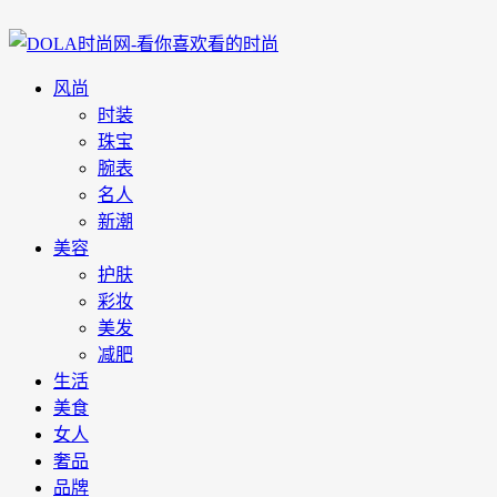
风尚
时装
珠宝
腕表
名人
新潮
美容
护肤
彩妆
美发
减肥
生活
美食
女人
奢品
品牌