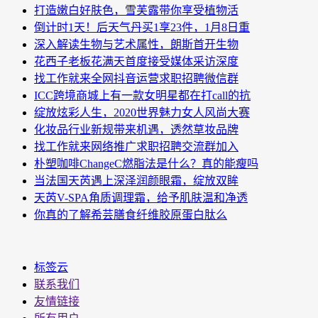
打造嫩白好肤色，雪芙露带你享受植物活
倒计时1天！后天气丹买1享23件，1月8日重
深入解读生物与艺术属性，朗斯首开生物
花西子老板花满天首度接受媒体采访深度
找工作就来全网抖音运营求职招聘微信群
ICC跨境商城上有一款女明星都在打call的抗
绽放炫彩人生，2020世界魅力女人风尚大赛
化妆品行业新规带来机遇，透然草妆品牌
找工作就来网络推广求职招聘交流群加入
朴塑咖啡ChangeC燃脂法是什么？真的能瘦吗
当法国天芮遇上深泽润颜眼霜，绽放双眸
天芮V-SPA角质调理霜，给予肌肤温和净透
你真的了解希芸膳食纤维胶原蛋白肽么
标签云
联系我们
友情链接