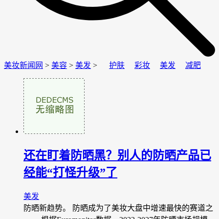
美妆新闻网
>
美容
>
美发
>
护肤
彩妆
美发
减肥
还在盯着防晒黑？别人的防晒产品已
经能“打怪升级”了
美发
防晒新趋势。 防晒成为了美妆大盘中增速最快的赛道之