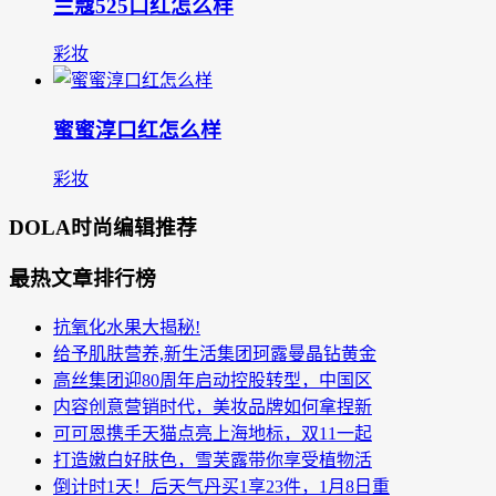
兰蔻525口红怎么样
彩妆
蜜蜜淳口红怎么样
彩妆
DOLA时尚编辑推荐
最热文章排行榜
抗氧化水果大揭秘!
给予肌肤营养,新生活集团珂露曼晶钻黄金
高丝集团迎80周年启动控股转型，中国区
内容创意营销时代，美妆品牌如何拿捏新
可可恩携手天猫点亮上海地标，双11一起
打造嫩白好肤色，雪芙露带你享受植物活
倒计时1天！后天气丹买1享23件，1月8日重