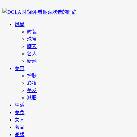
风尚
时装
珠宝
腕表
名人
新潮
美容
护肤
彩妆
美发
减肥
生活
美食
女人
奢品
品牌