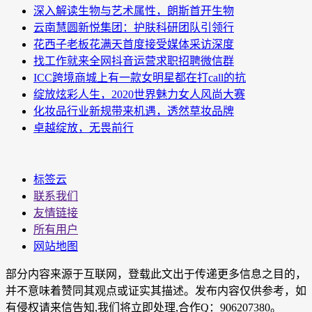
深入解读生物与艺术属性，朗斯首开生物
云南慧圆新悦集团：护肤科研团队引领行
花西子老板花满天首度接受媒体采访深度
找工作就来全网抖音运营求职招聘微信群
ICC跨境商城上有一款女明星都在打call的抗
绽放炫彩人生，2020世界魅力女人风尚大赛
化妆品行业新规带来机遇，透然草妆品牌
卓越绽放，无畏前行
标签云
联系我们
友情链接
所有用户
网站地图
部分内容来源于互联网，登载此文出于传递更多信息之目的，
并不意味着赞同其观点或证实其描述。发布内容仅供参考，如
有侵权请来信告知,我们将立即处理,合作Q：906207380。