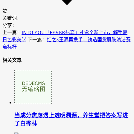
赞
关键词：
分享：
上一篇：
INTO YOU「FEVER热恋」礼盒全新上市，解锁夏
日色彩美学
下一篇：
红之×王源再携手，铸造国货肌肤清洁赛
道标杆
相关文章
当成分焦虑遇上透明溯源，养生堂把答案写进
了白桦林