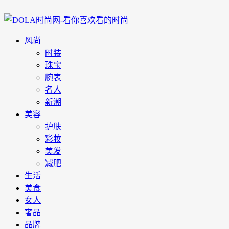
风尚
时装
珠宝
腕表
名人
新潮
美容
护肤
彩妆
美发
减肥
生活
美食
女人
奢品
品牌