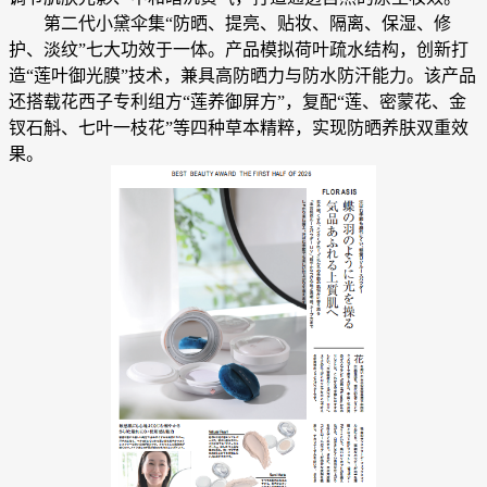
第二代小黛伞集“防晒、提亮、贴妆、隔离、保湿、修
护、淡纹”七大功效于一体。产品模拟荷叶疏水结构，创新打
造“莲叶御光膜”技术，兼具高防晒力与防水防汗能力。该产品
还搭载花西子专利组方“莲养御屏方”，复配“莲、密蒙花、金
钗石斛、七叶一枝花”等四种草本精粹，实现防晒养肤双重效
果。