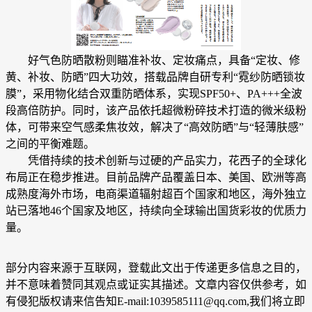
好气色防晒散粉则瞄准补妆、定妆痛点，具备“定妆、修
黄、补妆、防晒”四大功效，搭载品牌自研专利“霓纱防晒锁妆
膜”，采用物化结合双重防晒体系，实现SPF50+、PA+++全波
段高倍防护。同时，该产品依托超微粉碎技术打造的微米级粉
体，可带来空气感柔焦妆效，解决了“高效防晒”与“轻薄肤感”
之间的平衡难题。
凭借持续的技术创新与过硬的产品实力，花西子的全球化
布局正在稳步推进。目前品牌产品覆盖日本、美国、欧洲等高
成熟度海外市场，电商渠道辐射超百个国家和地区，海外独立
站已落地46个国家及地区，持续向全球输出国货彩妆的优质力
量。
部分内容来源于互联网，登载此文出于传递更多信息之目的，
并不意味着赞同其观点或证实其描述。文章内容仅供参考，如
有侵犯版权请来信告知E-mail:1039585111@qq.com,我们将立即