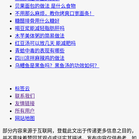
贝果面包的做法 是什么食物
不用那么麻烦，教你烤爽口宽面条！
糖醋排骨用什么糖好
喝豆浆能减轻脂肪肝吗
木芋美体粥的简易做法
红豆汤可以放几天 能减肥吗
青蛤中毒的表现有哪些
四川凉拌麻辣鸡的做法
乌鳢鱼是黑鱼吗？黑鱼汤的功效如何？
标签云
联系我们
友情链接
所有用户
网站地图
部分内容来源于互联网，登载此文出于传递更多信息之目的，
并不意味着赞同其观点或证实其描述。发布内容仅供参考，如