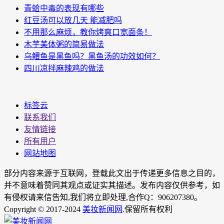
青蛤中毒的表现有哪些
红豆汤可以放几天 能减肥吗
不用那么麻烦，教你烤爽口宽面条！
木芋美体粥的简易做法
乌鳢鱼是黑鱼吗？黑鱼汤的功效如何？
四川凉拌麻辣鸡的做法
标签云
联系我们
友情链接
所有用户
网站地图
部分内容来源于互联网，登载此文出于传递更多信息之目的，
并不意味着赞同其观点或证实其描述。发布内容仅供参考，如
有侵权请来信告知,我们将立即处理,合作Q：906207380。
Copyright © 2017-2024
美妆新闻网
.保留所有权利