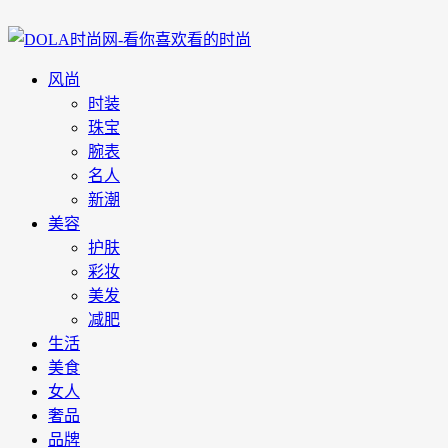
风尚
时装
珠宝
腕表
名人
新潮
美容
护肤
彩妆
美发
减肥
生活
美食
女人
奢品
品牌