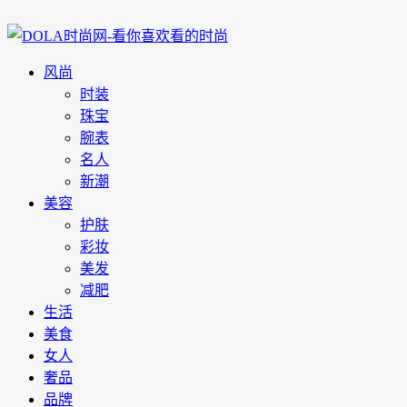
风尚
时装
珠宝
腕表
名人
新潮
美容
护肤
彩妆
美发
减肥
生活
美食
女人
奢品
品牌