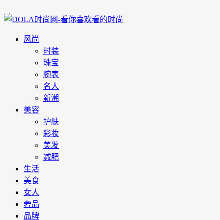
风尚
时装
珠宝
腕表
名人
新潮
美容
护肤
彩妆
美发
减肥
生活
美食
女人
奢品
品牌